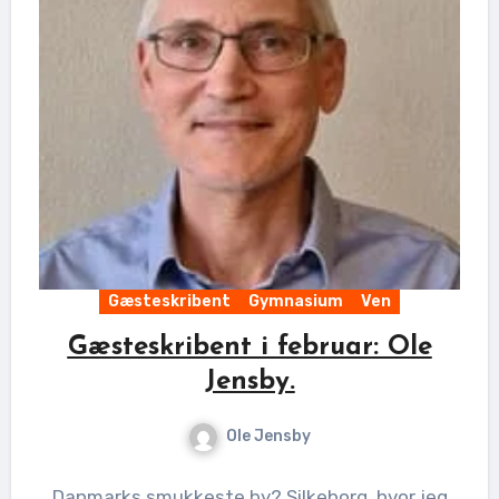
Gæsteskribent
Gymnasium
Ven
Gæsteskribent i februar: Ole
Jensby.
Ole Jensby
Danmarks smukkeste by? Silkeborg, hvor jeg