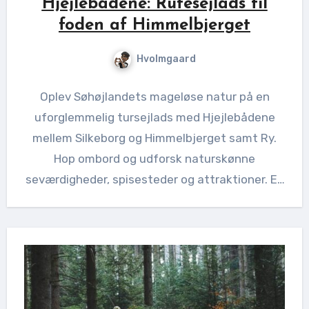
Hjejlebådene: Rutesejlads til
foden af Himmelbjerget
Hvolmgaard
Oplev Søhøjlandets mageløse natur på en
uforglemmelig tursejlads med Hjejlebådene
mellem Silkeborg og Himmelbjerget samt Ry.
Hop ombord og udforsk naturskønne
seværdigheder, spisesteder og attraktioner. En
oplevelse for hele familien!