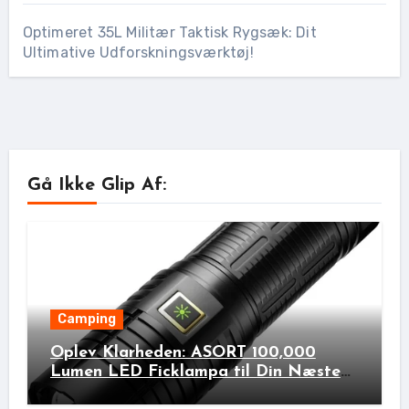
Optimeret 35L Militær Taktisk Rygsæk: Dit
Ultimative Udforskningsværktøj!
Gå Ikke Glip Af:
Camping
Oplev Klarheden: ASORT 100,000
Lumen LED Ficklampa til Din Næste
Udendørs Eventyr!