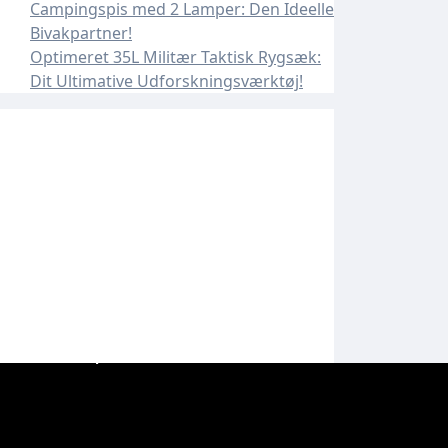
Campingspis med 2 Lamper: Den Ideelle
Bivakpartner!
Optimeret 35L Militær Taktisk Rygsæk:
Dit Ultimative Udforskningsværktøj!
 Udendørs Eventyr!
Outdoor Cooking!
e Bivakpartner!