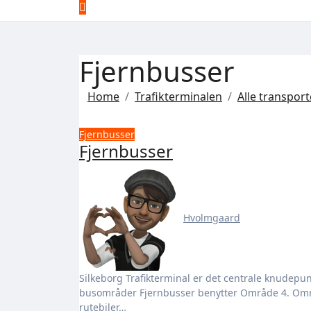
Fjernbusser
Home
Trafikterminalen
Alle transpor
Fjernbusser
Fjernbusser
Hvolmgaard
Silkeborg Trafikterminal er det centrale knudepunkt for fjernbusser. Silkeborg Trafikterminal er inddelt i 4
busområder Fjernbusser benytter Område 4. Områd
rutebiler…