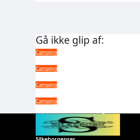
Gå ikke glip af:
Camping
Oplev Klarheden: ASORT 100,
Camping
Ultimate NJ CO-01 Gas Oven:
Camping
Optimal Outdoor Gear: Watris
Camping
Oplev Bekvemmeligheden ved
Silkeborgenser