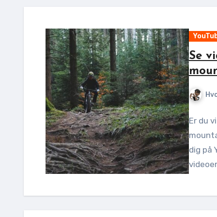
YouTu
Se vi
moun
Hv
Er du v
mountai
dig på 
videoer