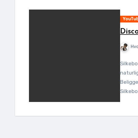
YouTu
Disc
Hv
Silkebo
naturl
Beligge
Silkebo