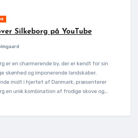
be
over Silkeborg på YouTube
olmgaard
rg er en charmerende by, der er kendt for sin
ige skønhed og imponerende landskaber.
nde midt i hjertet af Danmark, præsenterer
rg en unik kombination af frodige skove og…