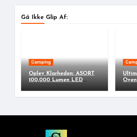
Gå Ikke Glip Af:
Camping
Camp
Oplev Klarheden: ASORT
Ulti
100,000 Lumen LED
Oven
Ficklampa til Din Næste
Stove
Udendørs Eventyr!
Cook