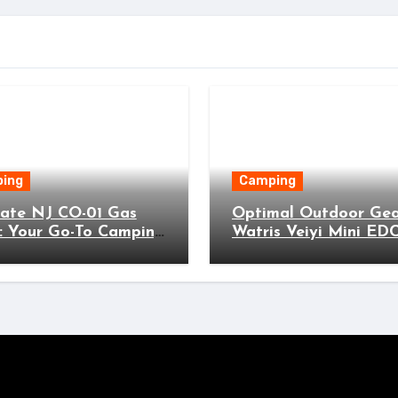
ing
Camping
mate NJ CO-01 Gas
Optimal Outdoor Gea
: Your Go-To Camping
Watris Veiyi Mini ED
 for Perfect Outdoor
Wallet for Adventure
ing!