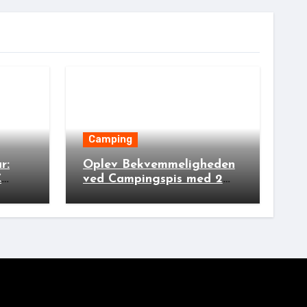
Camping
r:
Oplev Bekvemmeligheden
C
ved Campingspis med 2
rs
Lamper: Den Ideelle
Bivakpartner!