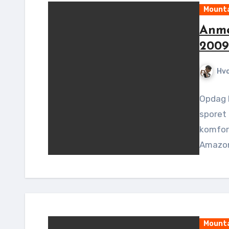
Mounta
Anme
2009
Hv
Opdag 
sporet 
komfort
Amazo
Mounta