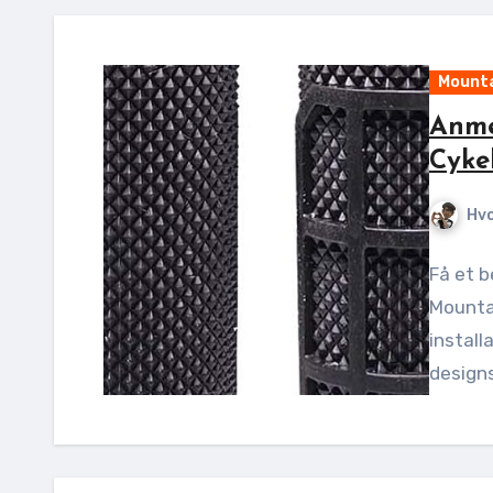
Mounta
Anme
Cyke
Hv
Få et b
Mountai
install
designs