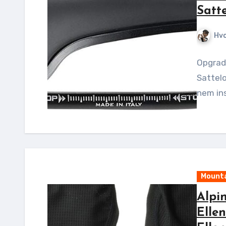
Satt
Hv
Opgrade
Sattelo
nem ins
Mounta
Alpi
Elle