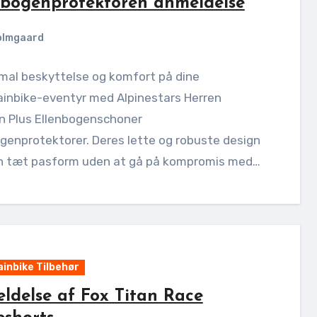
nbogenprotektoren anmeldelse
olmgaard
mal beskyttelse og komfort på dine
inbike-eventyr med Alpinestars Herren
n Plus Ellenbogenschoner
genprotektorer. Deres lette og robuste design
en tæt pasform uden at gå på kompromis med…
inbike Tilbehør
ldelse af Fox Titan Race