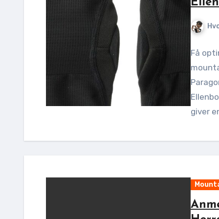
Elle
Hv
Få opti
mounta
Parago
Ellenbo
giver 
Mounta
Anme