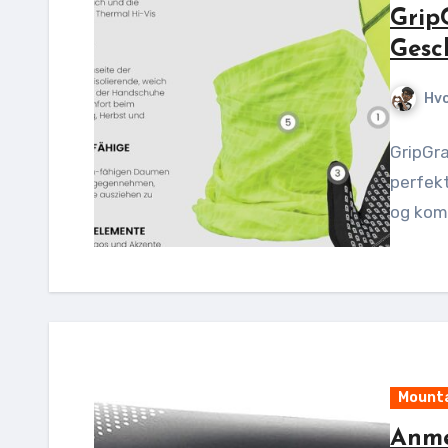
Grip
Gesc
Hv
GripGr
perfekt
og kom
Mounta
Anme