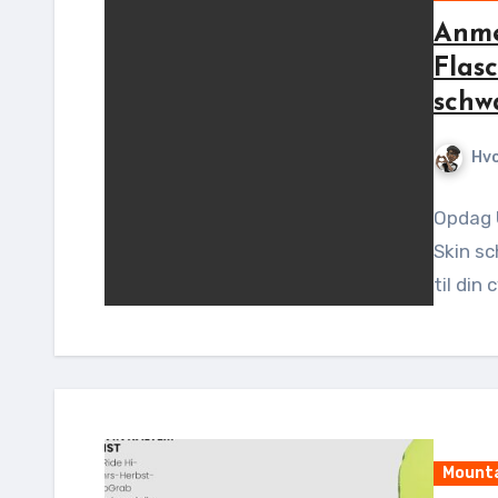
Anme
Flas
schw
Hv
Opdag 
Skin sc
til din 
Mounta