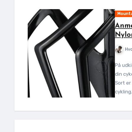
Mounta
Anme
Nylo
Hv
På udki
din cyk
Sort er
cykling