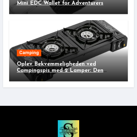
Mini EDC Wallet for Adventurers
Camping
Oplev Bekvemmeligheden ved
Campingspis med 2 Lamper: Den
Ideelle Bivakpartner!