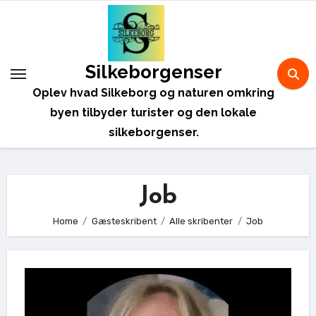
Skip
to
content
Silkeborgenser
Oplev hvad Silkeborg og naturen omkring
byen tilbyder turister og den lokale
silkeborgenser.
Job
Home
Gæsteskribent
Alle skribenter
Job