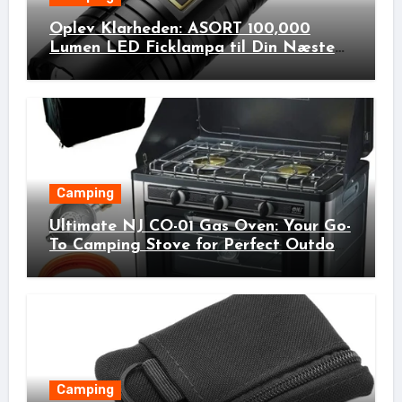
Oplev Klarheden: ASORT 100,000
Lumen LED Ficklampa til Din Næste
Udendørs Eventyr!
Camping
Ultimate NJ CO-01 Gas Oven: Your Go-
To Camping Stove for Perfect Outdoor
Cooking!
Camping