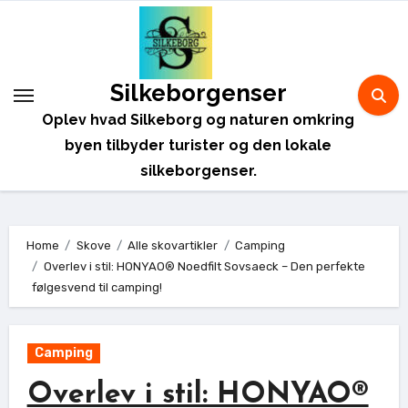
Skip
to
content
Silkeborgenser
Oplev hvad Silkeborg og naturen omkring
byen tilbyder turister og den lokale
silkeborgenser.
Home
Skove
Alle skovartikler
Camping
Overlev i stil: HONYAO® Noedfilt Sovsaeck – Den perfekte
følgesvend til camping!
Camping
Overlev i stil: HONYAO®