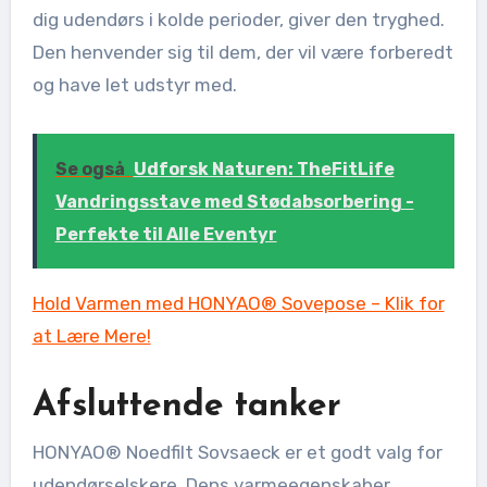
dig udendørs i kolde perioder, giver den tryghed.
Den henvender sig til dem, der vil være forberedt
og have let udstyr med.
Se også
Udforsk Naturen: TheFitLife
Vandringsstave med Stødabsorbering -
Perfekte til Alle Eventyr
Hold Varmen med HONYAO® Sovepose – Klik for
at Lære Mere!
Afsluttende tanker
HONYAO® Noedfilt Sovsaeck er et godt valg for
udendørselskere. Dens varmeegenskaber,