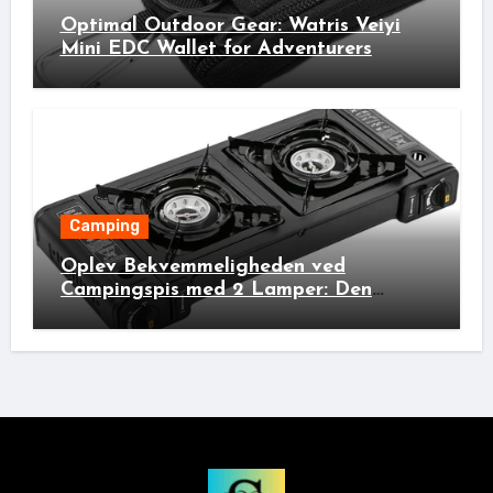
Optimal Outdoor Gear: Watris Veiyi
Mini EDC Wallet for Adventurers
Camping
Oplev Bekvemmeligheden ved
Campingspis med 2 Lamper: Den
Ideelle Bivakpartner!