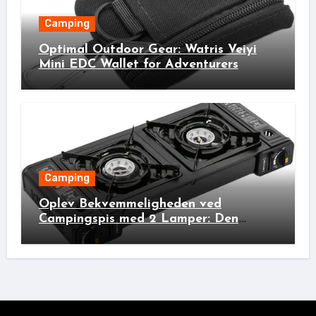
Camping
Optimal Outdoor Gear: Watris Veiyi
Mini EDC Wallet for Adventurers
Camping
Oplev Bekvemmeligheden ved
Campingspis med 2 Lamper: Den
Ideelle Bivakpartner!