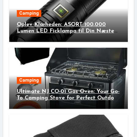
Camping
Oplev Klarheden: ASORT 100,000
Lumen LED Ficklampa til Din Næste
Udendørs Eventyr!
Camping
Ultimate NJ CO-01 Gas Oven: Your Go-
To Camping Stove for Perfect Outdoor
Cooking!