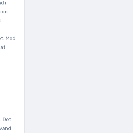
d i
g om
d.
et. Med
 at
. Det
 vand