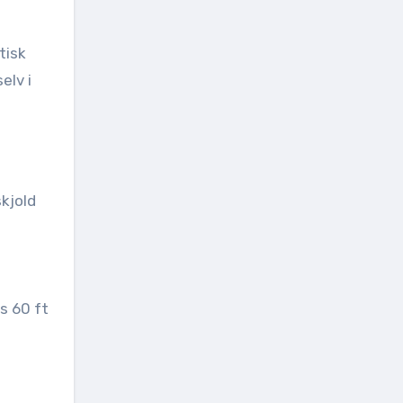
tisk
elv i
kjold