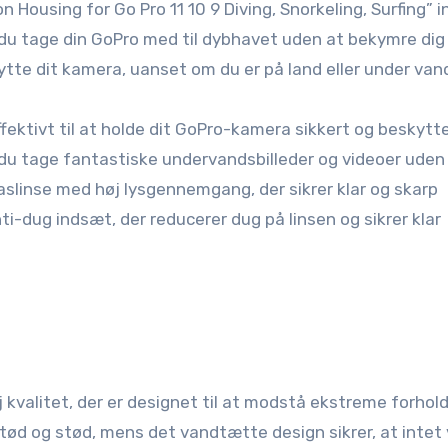
ousing for Go Pro 11 10 9 Diving, Snorkeling, Surfing” in
du tage din GoPro med til dybhavet uden at bekymre di
ytte dit kamera, uanset om du er på land eller under van
ffektivt til at holde dit GoPro-kamera sikkert og beskytt
u tage fantastiske undervandsbilleder og videoer uden
aslinse med høj lysgennemgang, der sikrer klar og skarp
ti-dug indsæt, der reducerer dug på linsen og sikrer klar
 kvalitet, der er designet til at modstå ekstreme forhold
ød og stød, mens det vandtætte design sikrer, at intet