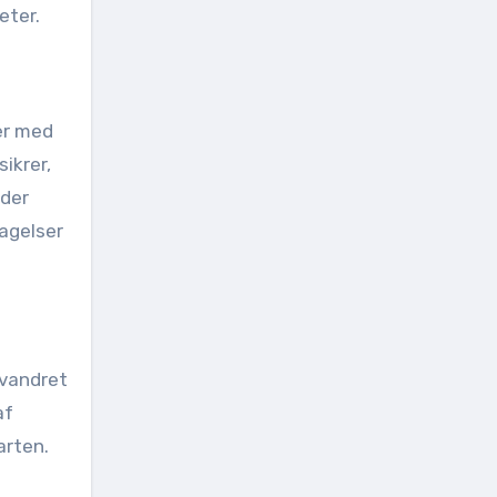
eter.
per med
ikrer,
 der
tagelser
 vandret
af
arten.