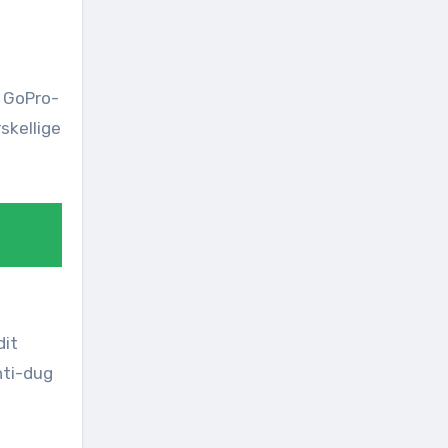
t GoPro-
skellige
dit
nti-dug