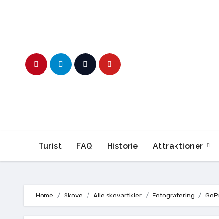
Skip
to
content
Turist
FAQ
Historie
Attraktioner
Home
Skove
Alle skovartikler
Fotografering
GoPr