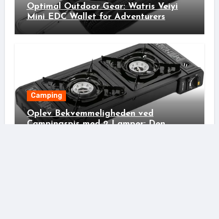
Optimal Outdoor Gear: Watris Veiyi
Mini EDC Wallet for Adventurers
Camping
Oplev Bekvemmeligheden ved
Campingspis med 2 Lamper: Den
Ideelle Bivakpartner!