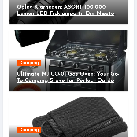
Oplev Klarheden: ASORT 100,000
Lumen LED Ficklampa til Din Næste
Udendørs Eventyr!
Camping
Ultimate NJ CO-01 Gas Oven: Your Go-
To Camping Stove for Perfect Outdoor
Cooking!
Camping