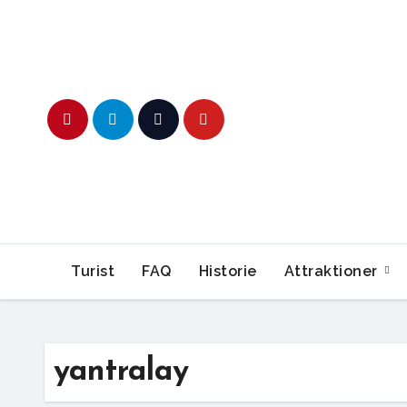
Skip
to
content
Turist
FAQ
Historie
Attraktioner
yantralay