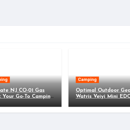
ing
Camping
mate NJ CO-01 Gas
Optimal Outdoor Gea
: Your Go-To Camping
Watris Veiyi Mini ED
 for Perfect Outdoor
Wallet for Adventure
ing!