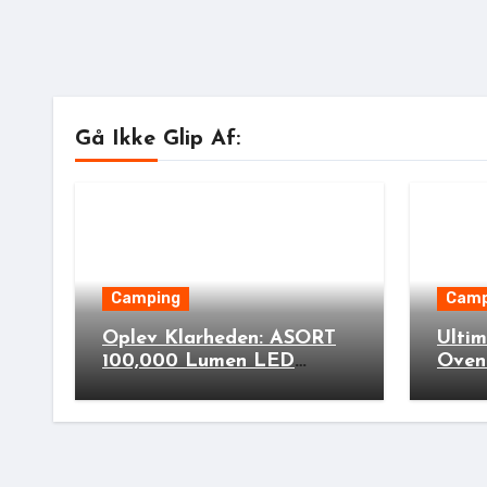
Gå Ikke Glip Af:
Camping
Camp
Oplev Klarheden: ASORT
Ulti
100,000 Lumen LED
Oven
Ficklampa til Din Næste
Stove
Udendørs Eventyr!
Cook