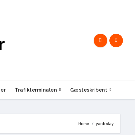
r
ier
Trafikterminalen
Gæsteskribent
Home
yantralay