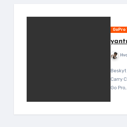
GoPro 
yant
Hv
Beskyt 
Carry 
Go Pro,