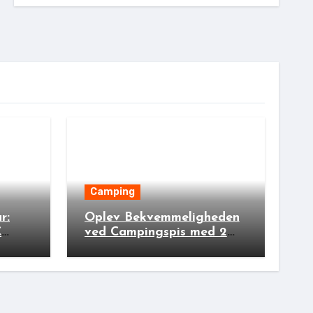
Camping
r:
Oplev Bekvemmeligheden
C
ved Campingspis med 2
rs
Lamper: Den Ideelle
Bivakpartner!