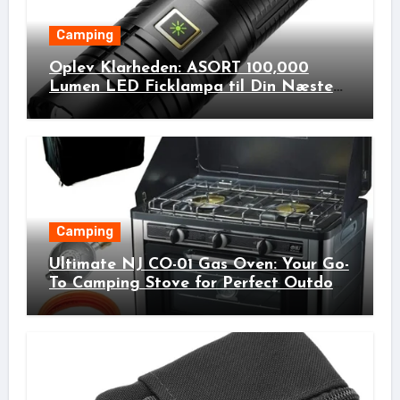
Camping
Oplev Klarheden: ASORT 100,000
Lumen LED Ficklampa til Din Næste
Udendørs Eventyr!
Camping
Ultimate NJ CO-01 Gas Oven: Your Go-
To Camping Stove for Perfect Outdoor
Cooking!