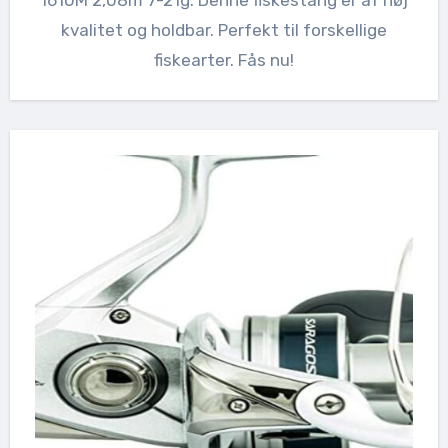
1610M 2,08m 7-21g. Denne fiskestang er af høj
kvalitet og holdbar. Perfekt til forskellige
fiskearter. Fås nu!