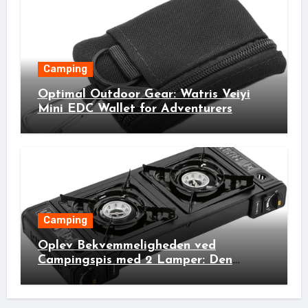
Camping
Optimal Outdoor Gear: Watris Veiyi
Mini EDC Wallet for Adventurers
Camping
Oplev Bekvemmeligheden ved
Campingspis med 2 Lamper: Den
Ideelle Bivakpartner!