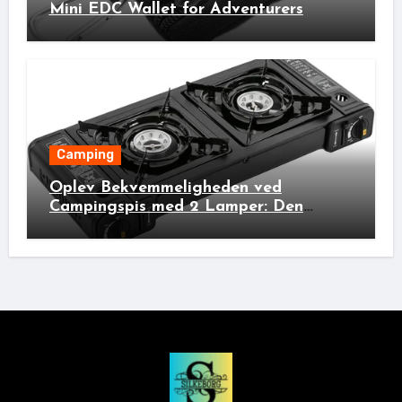
Mini EDC Wallet for Adventurers
Camping
Oplev Bekvemmeligheden ved
Campingspis med 2 Lamper: Den
Ideelle Bivakpartner!