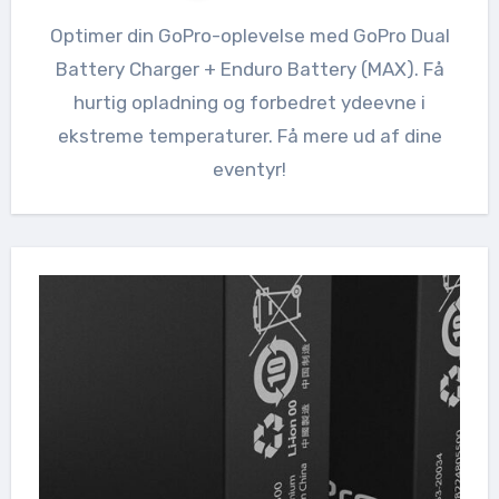
Optimer din GoPro-oplevelse med GoPro Dual
Battery Charger + Enduro Battery (MAX). Få
hurtig opladning og forbedret ydeevne i
ekstreme temperaturer. Få mere ud af dine
eventyr!