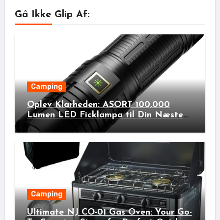
Gå Ikke Glip Af:
Camping
Oplev Klarheden: ASORT 100,000
Lumen LED Ficklampa til Din Næste
Udendørs Eventyr!
Camping
Ultimate NJ CO-01 Gas Oven: Your Go-