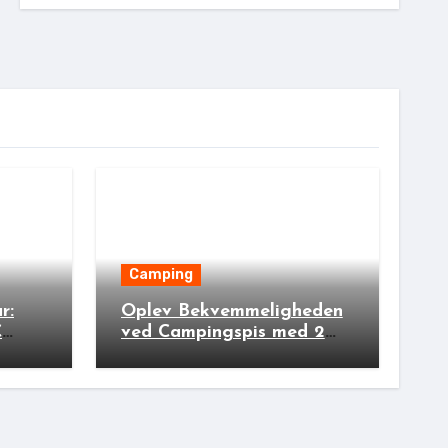
Camping
r:
Oplev Bekvemmeligheden
C
ved Campingspis med 2
rs
Lamper: Den Ideelle
Bivakpartner!