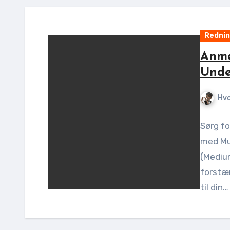
Rednin
Anme
Unde
Hv
Sørg fo
med Mu
(Medium
forstær
til din…