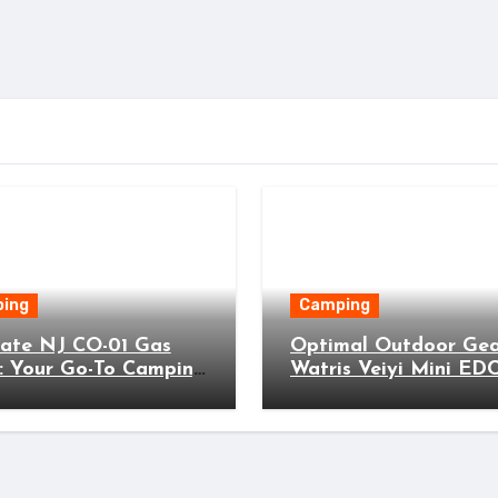
ing
Camping
mate NJ CO-01 Gas
Optimal Outdoor Gea
: Your Go-To Camping
Watris Veiyi Mini ED
 for Perfect Outdoor
Wallet for Adventure
ing!