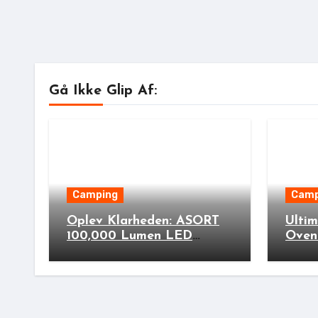
Gå Ikke Glip Af:
Camping
Camp
Oplev Klarheden: ASORT
Ulti
100,000 Lumen LED
Oven
Ficklampa til Din Næste
Stove
Udendørs Eventyr!
Cook