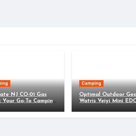
ing
Camping
mate NJ CO-01 Gas
Optimal Outdoor Gea
: Your Go-To Camping
Watris Veiyi Mini ED
 for Perfect Outdoor
Wallet for Adventure
ing!