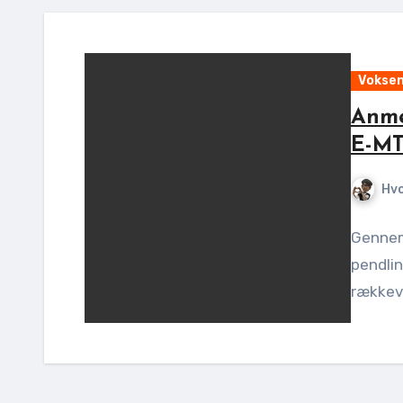
Voksen
Anme
E-MT
Hv
Gennem
pendlin
rækkevi