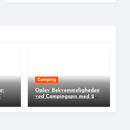
Camping
r:
Oplev Bekvemmeligheden
C
ved Campingspis med 2
rs
Lamper: Den Ideelle
Bivakpartner!