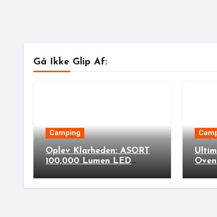
Gå Ikke Glip Af:
Camping
Camp
Oplev Klarheden: ASORT
Ulti
100,000 Lumen LED
Oven
Ficklampa til Din Næste
Stove
Udendørs Eventyr!
Cook