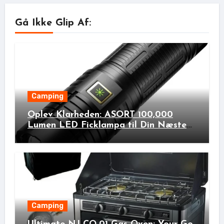
Gå Ikke Glip Af:
Camping
Oplev Klarheden: ASORT 100,000
Lumen LED Ficklampa til Din Næste
Udendørs Eventyr!
Camping