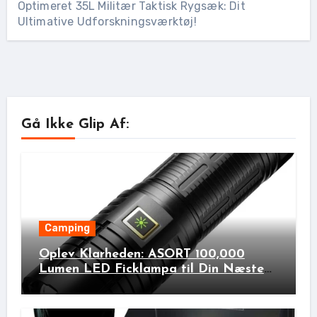
Optimeret 35L Militær Taktisk Rygsæk: Dit
Ultimative Udforskningsværktøj!
Gå Ikke Glip Af:
Camping
Oplev Klarheden: ASORT 100,000
Lumen LED Ficklampa til Din Næste
Udendørs Eventyr!