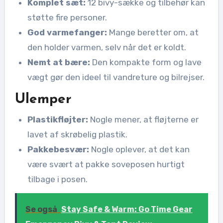
Komplet sæt:
12 bivy-sække og tilbehør kan
støtte fire personer.
God varmefanger:
Mange beretter om, at
den holder varmen, selv når det er koldt.
Nemt at bære:
Den kompakte form og lave
vægt gør den ideel til vandreture og bilrejser.
Ulemper
Plastikfløjter:
Nogle mener, at fløjterne er
lavet af skrøbelig plastik.
Pakkebesvær:
Nogle oplever, at det kan
være svært at pakke soveposen hurtigt
tilbage i posen.
Se også
Stay Safe & Warm: Go Time Gear