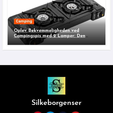
Camping
Oplev Bekvemmeligheden ved
Campingspis med 2 Lamper: Den
Ideelle Bivakpartner!
Silkeborgenser