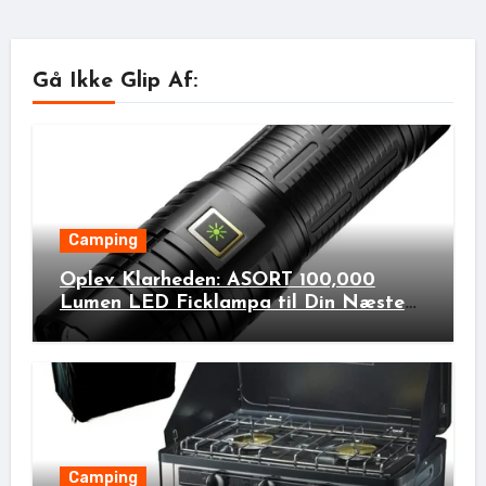
Gå Ikke Glip Af:
Camping
Oplev Klarheden: ASORT 100,000
Lumen LED Ficklampa til Din Næste
Udendørs Eventyr!
Camping