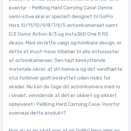
eventyr – PellKing Hard Carrying Case! Denne
semi-stive skal er specielt designet til GoPro
Hero 12/11/10/9/8/7/6/5 actionkameraet samt
DJI Osmo Action 4/3 og Insta360 One R RS
Akaso. Med sin lette vægt og holdbare design, er
dette et must-have tilbehør til alle entusiaster
af actionkameraer. Den højt beskyttende
materiale sikrer, at dit kamera og det vandtætte
etui forbliver godt beskyttet uden risiko for
skader. Nu kan du tage dit actionkamera med ro
i sindet, velvidende at det er sikkert og sikkert
opbevaret i PellKing Hard Carrying Case. Hvorfor
overveje dette produkt?
Hvis du er en stolt ejer af en GoPro Hero eller en