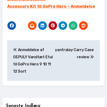
Accessory Kit til GoPro Hero – Anmeldelse
Indlægsnavigation
Anmeldelse af
yantralay Carry Case
GEPULY Vandtæt Etui
review
til GoPro Hero 9 10 11
12 Sort
Seneste Indlæg