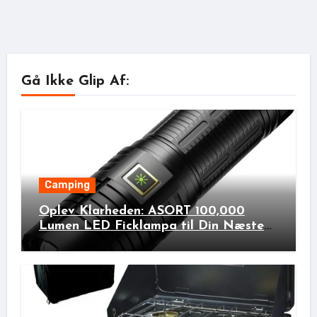
Gå Ikke Glip Af:
Camping
Oplev Klarheden: ASORT 100,000
Lumen LED Ficklampa til Din Næste
Udendørs Eventyr!