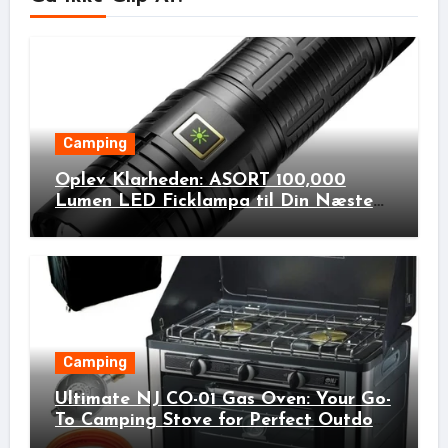
Camping
Oplev Klarheden: ASORT 100,000
Lumen LED Ficklampa til Din Næste
Udendørs Eventyr!
Camping
Ultimate NJ CO-01 Gas Oven: Your Go-
To Camping Stove for Perfect Outdoor
Cooking!