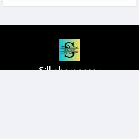
Silkeborgenser
Copyright © 2026 Silkeborgenser.dk All Rights Reserved
|
Blogboom
by
Themeansar
.
Brugervilkår
Privatlivspolitik
Kontakt
Om silkeborgenser.dk