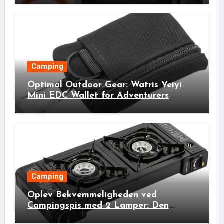
Camping
Optimal Outdoor Gear: Watris Veiyi
Mini EDC Wallet for Adventurers
Camping
Oplev Bekvemmeligheden ved
Campingspis med 2 Lamper: Den
Ideelle Bivakpartner!