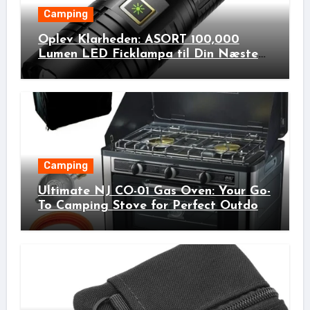
Camping
Oplev Klarheden: ASORT 100,000
Lumen LED Ficklampa til Din Næste
Udendørs Eventyr!
Camping
Ultimate NJ CO-01 Gas Oven: Your Go-
To Camping Stove for Perfect Outdoor
Cooking!