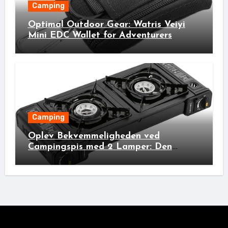
Camping
Optimal Outdoor Gear: Watris Veiyi
Mini EDC Wallet for Adventurers
Camping
Oplev Bekvemmeligheden ved
Campingspis med 2 Lamper: Den
Ideelle Bivakpartner!