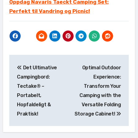
Oppdag Navaris Taeckt Camping Set:
Perfekt til Vandring og Picnic!
Indlægsnavigation
Det Ultimative
Optimal Outdoor
Campingbord:
Experience:
Tectake® –
Transform Your
Portabelt,
Camping with the
Hopfaldeligt &
Versatile Folding
Praktisk!
Storage Cabinet!