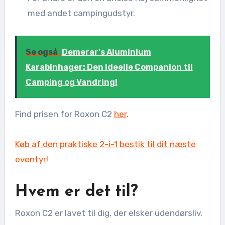
med andet campingudstyr.
Se også
Demerar's Aluminium
Karabinhager: Den Ideelle Companion til
Camping og Vandring!
Find prisen for Roxon C2
her
.
Køb af den praktiske 2-i-1 bestik til dit næste
eventyr!
Hvem er det til?
Roxon C2 er lavet til dig, der elsker udendørsliv.