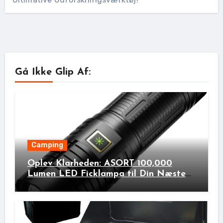
Gå Ikke Glip Af:
Camping
Oplev Klarheden: ASORT 100,000
Lumen LED Ficklampa til Din Næste
Udendørs Eventyr!