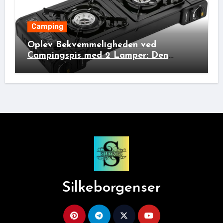
Camping
Oplev Bekvemmeligheden ved
Campingspis med 2 Lamper: Den
Ideelle Bivakpartner!
Silkeborgenser