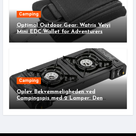
Camping
Optimal Outdoor Gear: Watris Veiyi
Mini EDC Wallet for Adventurers
Camping
Oplev Bekvemmeligheden ved
Campingspis med 2 Lamper: Den
Ideelle Bivakpartner!