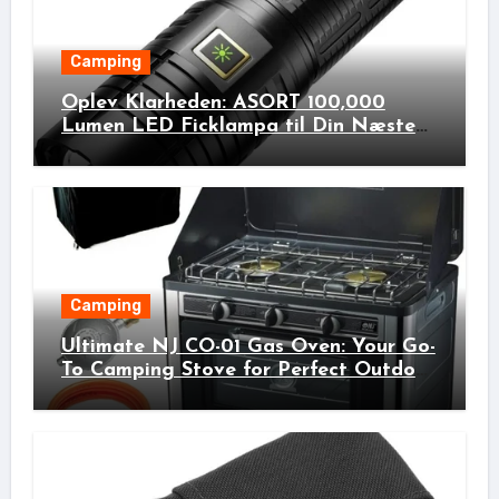
Camping
Oplev Klarheden: ASORT 100,000
Lumen LED Ficklampa til Din Næste
Udendørs Eventyr!
Camping
Ultimate NJ CO-01 Gas Oven: Your Go-
To Camping Stove for Perfect Outdoor
Cooking!