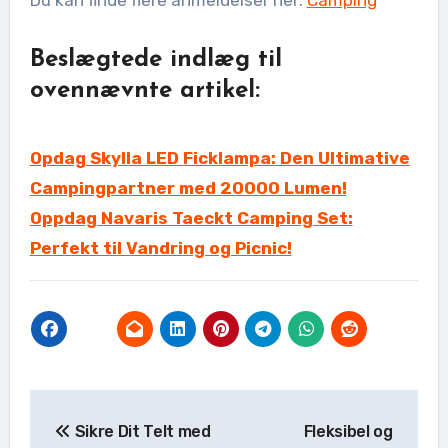
Beslægtede indlæg til
ovennævnte artikel:
Opdag Skylla LED Ficklampa: Den Ultimative
Campingpartner med 20000 Lumen!
Oppdag Navaris Taeckt Camping Set:
Perfekt til Vandring og Picnic!
Indlægsnavigation
Sikre Dit Telt med
Fleksibel og