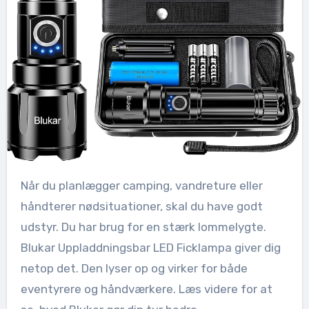
Når du planlægger camping, vandreture eller
håndterer nødsituationer, skal du have godt
udstyr. Du har brug for en stærk lommelygte.
Blukar Uppladdningsbar LED Ficklampa giver dig
netop det. Den lyser op og virker for både
eventyrere og håndværkere. Læs videre for at