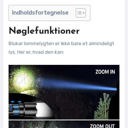
Indholdsfortegnelse
Nøglefunktioner
Blukar lommelygten er ikke bare et almindeligt
lys. Her er, hvad den kan: