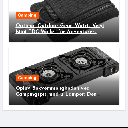
Camping
Optimal Outdoor Gear: Watris Veiyi
Mini EDC Wallet for Adventurers
Camping
Oplev Bekvemmeligheden ved
Campingspis med 2 Lamper: Den
Ideelle Bivakpartner!