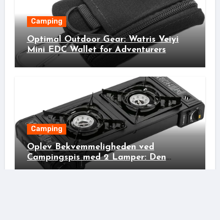
Camping
Optimal Outdoor Gear: Watris Veiyi
Mini EDC Wallet for Adventurers
Camping
Oplev Bekvemmeligheden ved
Campingspis med 2 Lamper: Den
Ideelle Bivakpartner!