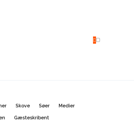
ner
Skove
Søer
Medier
len
Gæsteskribent