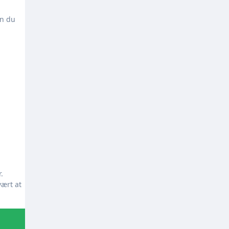
an du
.
vært at