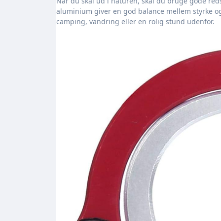
Når du skal ud i naturen, skal du bruge gode redskaber. Demeras 2 st karbinhakar er lavet af let aluminium. Den type
aluminium giver en god balance mellem styrke o
camping, vandring eller en rolig stund udenfor.