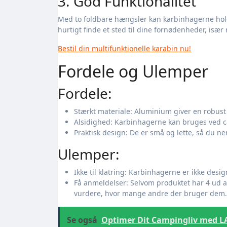
3. God Funktionalitet
Med to foldbare hængsler kan karbinhagerne holde
hurtigt finde et sted til dine fornødenheder, især 
Bestil din multifunktionelle karabin nu!
Fordele og Ulemper
Fordele:
Stærkt materiale: Aluminium giver en robust 
Alsidighed: Karbinhagerne kan bruges ved ca
Praktisk design: De er små og lette, så du 
Ulemper:
Ikke til klatring: Karbinhagerne er ikke desig
Få anmeldelser: Selvom produktet har 4 ud af
vurdere, hvor mange andre der bruger dem.
Se også
Optimer Dit Campingliv med L