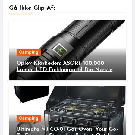
Gå Ikke Glip Af:
Camping
Oplev Klarheden: ASORT 100,000
Lumen LED Ficklampa til Din Næste
Udendørs Eventyr!
Camping
Ultimate NJ CO-01 Gas Oven: Your Go-