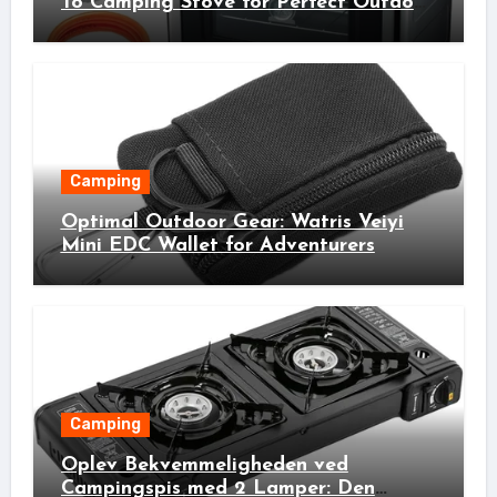
To Camping Stove for Perfect Outdoor
Cooking!
Camping
Optimal Outdoor Gear: Watris Veiyi
Mini EDC Wallet for Adventurers
Camping
Oplev Bekvemmeligheden ved
Campingspis med 2 Lamper: Den