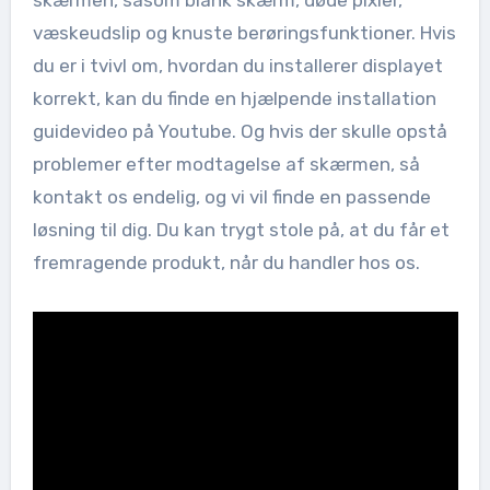
skærmen, såsom blank skærm, døde pixler,
væskeudslip og knuste berøringsfunktioner. Hvis
du er i tvivl om, hvordan du installerer displayet
korrekt, kan du finde en hjælpende installation
guidevideo på Youtube. Og hvis der skulle opstå
problemer efter modtagelse af skærmen, så
kontakt os endelig, og vi vil finde en passende
løsning til dig. Du kan trygt stole på, at du får et
fremragende produkt, når du handler hos os.