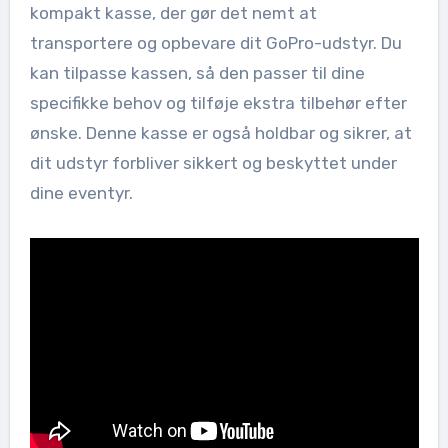
kompakt kasse, der gør det nemt at
transportere og opbevare dit GoPro-udstyr. Du
kan tilpasse kassen, så den passer til dine
specifikke behov og tilføje ekstra tilbehør efter
ønske. Denne kasse er også holdbar og sikrer, at
dit udstyr forbliver sikkert og beskyttet under
dine eventyr.