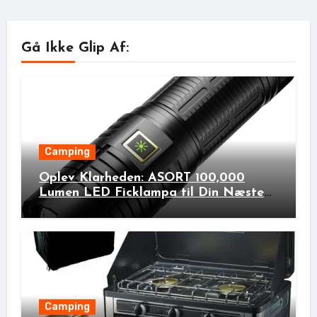
Gå Ikke Glip Af:
Camping
Oplev Klarheden: ASORT 100,000
Lumen LED Ficklampa til Din Næste
Udendørs Eventyr!
Camping