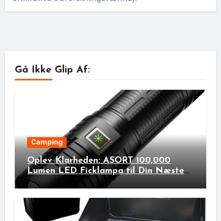
Gå Ikke Glip Af:
Camping
Oplev Klarheden: ASORT 100,000
Lumen LED Ficklampa til Din Næste
Udendørs Eventyr!