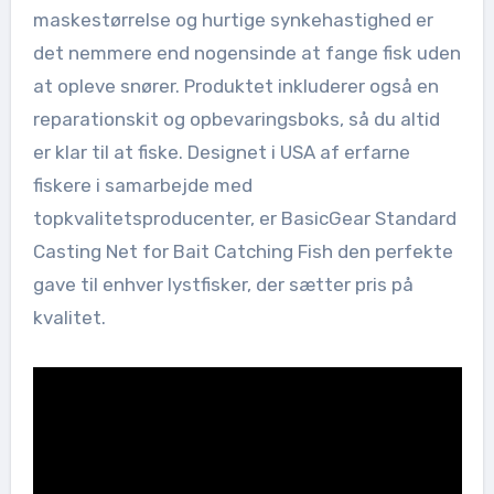
maskestørrelse og hurtige synkehastighed er
det nemmere end nogensinde at fange fisk uden
at opleve snører. Produktet inkluderer også en
reparationskit og opbevaringsboks, så du altid
er klar til at fiske. Designet i USA af erfarne
fiskere i samarbejde med
topkvalitetsproducenter, er BasicGear Standard
Casting Net for Bait Catching Fish den perfekte
gave til enhver lystfisker, der sætter pris på
kvalitet.